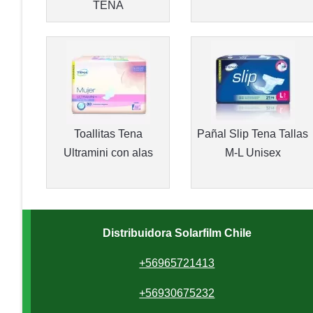
TENA
Toallitas Tena
Pañal Slip Tena Tallas
Ultramini con alas
M-L Unisex
Distribuidora Solarfilm Chile
+56965721413
+56930675232