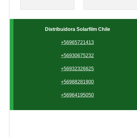
Distribuidora Solarfilm Chile
+56965721413
+56930675232
+56932326625
+56988281900
+56964195050