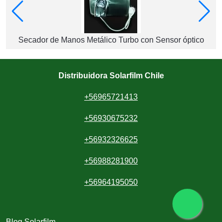
Secador de Manos Metálico Turbo con Sensor óptico
Distribuidora Solarfilm Chile
+56965721413
+56930675232
+56932326625
+56988281900
+56964195050
Blog Solarfilm