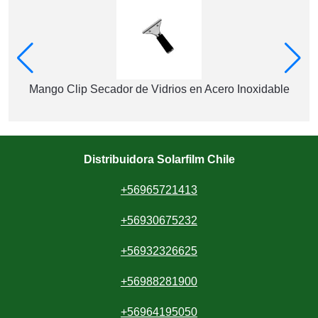
Mango Clip Secador de Vidrios en Acero Inoxidable
Distribuidora Solarfilm Chile
+56965721413
+56930675232
+56932326625
+56988281900
+56964195050