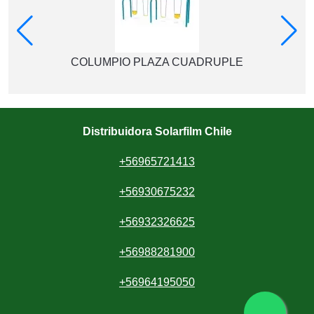
COLUMPIO PLAZA CUADRUPLE
Distribuidora Solarfilm Chile
+56965721413
+56930675232
+56932326625
+56988281900
+56964195050