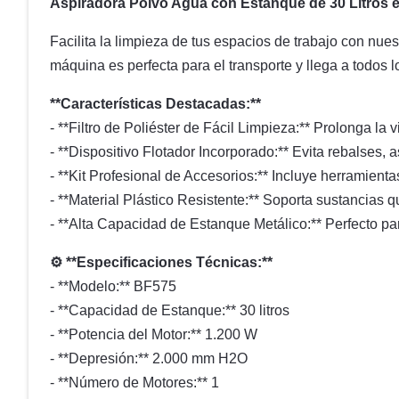
Aspiradora Polvo Agua con Estanque de 30 Litros en
Facilita la limpieza de tus espacios de trabajo con nu
máquina es perfecta para el transporte y llega a todos 
**Características Destacadas:**
- **Filtro de Poliéster de Fácil Limpieza:** Prolonga la 
- **Dispositivo Flotador Incorporado:** Evita rebalses,
- **Kit Profesional de Accesorios:** Incluye herramienta
- **Material Plástico Resistente:** Soporta sustancias 
- **Alta Capacidad de Estanque Metálico:** Perfecto par
⚙️ **Especificaciones Técnicas:**
- **Modelo:** BF575
- **Capacidad de Estanque:** 30 litros
- **Potencia del Motor:** 1.200 W
- **Depresión:** 2.000 mm H2O
- **Número de Motores:** 1