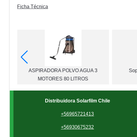
Ficha Técnica
os 3
ASPIRADORA POLVO AGUA 3
Sop
MOTORES 80 LITROS
Distribuidora Solarfilm Chile
+56965721413
+56930675232