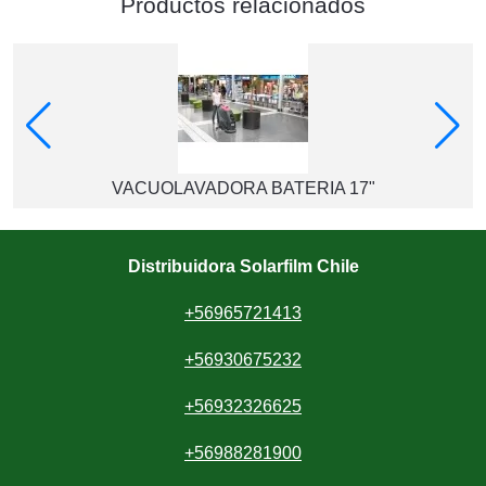
Productos relacionados
VACUOLAVADORA BATERIA 17"
Distribuidora Solarfilm Chile
+56965721413
+56930675232
+56932326625
+56988281900