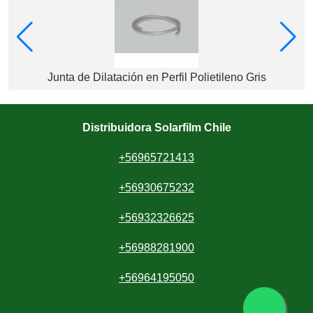
Junta de Dilatación en Perfil Polietileno Gris
Distribuidora Solarfilm Chile
+56965721413
+56930675232
+56932326625
+56988281900
+56964195050