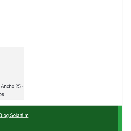
 Ancho 25 -
os
Blog Solarfilm