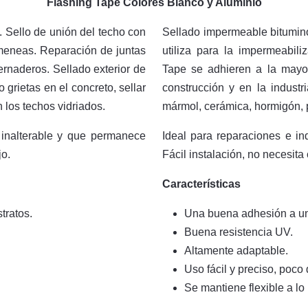
Flashing Tape Colores Blanco y Aluminio
. Sello de unión del techo con
Sellado impermeable bitumino
himeneas. Reparación de juntas
utiliza para la impermeabili
ernaderos. Sellado exterior de
Tape se adhieren a la mayorí
o grietas en el concreto, sellar
construcción y en la industr
 los techos vidriados.
mármol, cerámica, hormigón, 
 inalterable y que permanece
Ideal para reparaciones e in
jo.
Fácil instalación, no necesita
Características
tratos.
Una buena adhesión a un
Buena resistencia UV.
Altamente adaptable.
Uso fácil y preciso, poco 
Se mantiene flexible a lo 