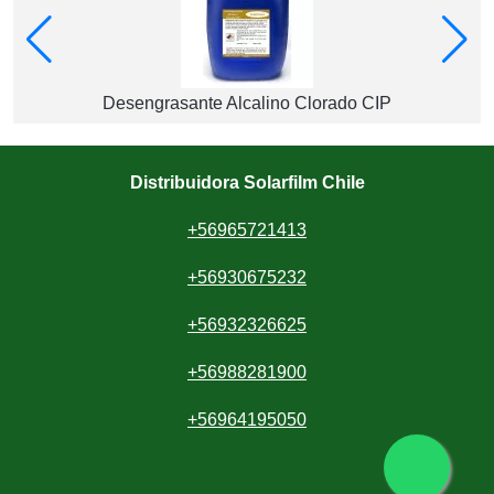
Desengrasante Alcalino Clorado CIP
Distribuidora Solarfilm Chile
+56965721413
+56930675232
+56932326625
+56988281900
+56964195050