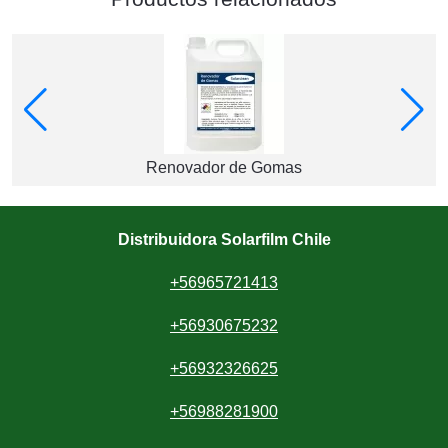
Renovador de Gomas
Distribuidora Solarfilm Chile
+56965721413
+56930675232
+56932326625
+56988281900