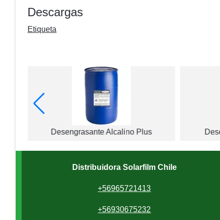
Descargas
Etiqueta
ina
Desengrasante Alcalino Plus
Dese
Distribuidora Solarfilm Chile
+56965721413
+56930675232