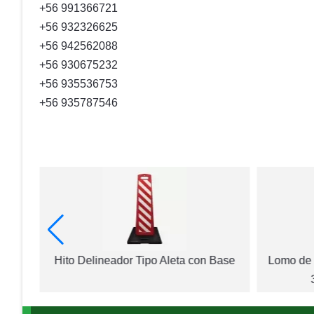
+56 991366721
+56 932326625
+56 942562088
+56 930675232
+56 935536753
+56 935787546
X5CM
Hito Delineador Tipo Aleta con Base
Lomo de 