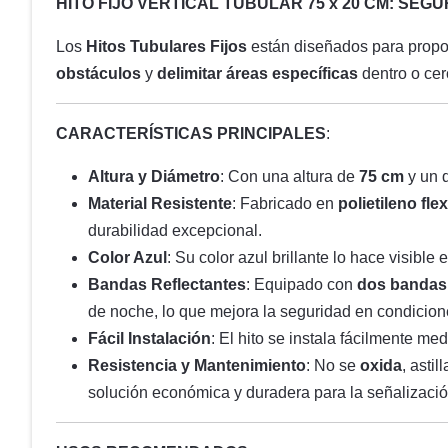
HITO FIJO VERTICAL TUBULAR 75 x 20 CM: SEG
Los
Hitos Tubulares Fijos
están diseñados para propo
obstáculos
y
delimitar áreas específicas
dentro o cer
CARACTERÍSTICAS PRINCIPALES
:
Altura y Diámetro
: Con una altura de
75 cm
y un 
Material Resistente
: Fabricado en
polietileno fle
durabilidad excepcional.
Color Azul
: Su color azul brillante lo hace visibl
Bandas Reflectantes
: Equipado con
dos bandas 
de noche, lo que mejora la seguridad en condicion
Fácil Instalación
: El hito se instala fácilmente me
Resistencia y Mantenimiento
: No se
oxida
, asti
solución económica y duradera para la señalización