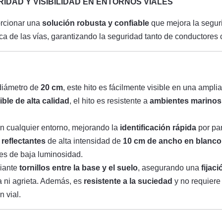
URIDAD Y VISIBILIDAD EN ENTORNOS VIALES
rcionar una
solución robusta y confiable
que mejora la segur
ca de las vías, garantizando la seguridad tanto de conductore
diámetro de
20 cm
, este hito es fácilmente visible en una ampli
xible de alta calidad
, el hito es resistente a
ambientes marinos
e en cualquier entorno, mejorando la
identificación rápida
por par
reflectantes
de alta intensidad de
10 cm de ancho en blanco
es de baja luminosidad.
diante
tornillos entre la base y el suelo
, asegurando una
fijac
lla ni agrieta. Además, es
resistente a la suciedad
y no requier
 vial.