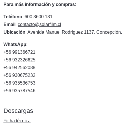
Para más información y compras
:
Teléfono
: 600 3600 131
Email
:
contacto@solarfilm.cl
Ubicación
: Avenida Manuel Rodríguez 1137, Concepción.
WhatsApp
:
+56 991366721
+56 932326625
+56 942562088
+56 930675232
+56 935536753
+56 935787546
Descargas
Ficha técnica