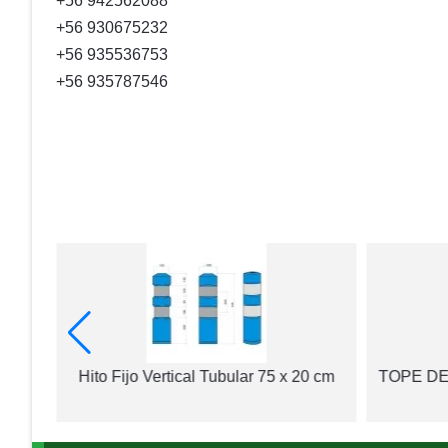
+56 942562088
+56 930675232
+56 935536753
+56 935787546
álidos
Hito Fijo Vertical Tubular 75 x 20 cm
TOPE DE