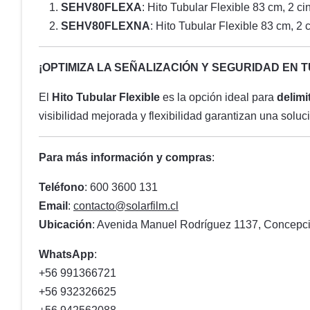
SEHV80FLEXA
: Hito Tubular Flexible 83 cm, 2 ci
SEHV80FLEXNA
: Hito Tubular Flexible 83 cm, 2 
¡OPTIMIZA LA SEÑALIZACIÓN Y SEGURIDAD EN 
El
Hito Tubular Flexible
es la opción ideal para
delimi
visibilidad mejorada y flexibilidad garantizan una solu
Para más información y compras
:
Teléfono
: 600 3600 131
Email
:
contacto@solarfilm.cl
Ubicación
: Avenida Manuel Rodríguez 1137, Concepci
WhatsApp
:
+56 991366721
+56 932326625