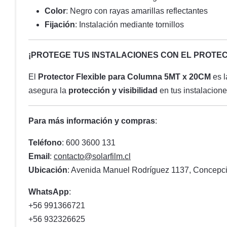
Color
: Negro con rayas amarillas reflectantes
Fijación
: Instalación mediante tornillos
¡PROTEGE TUS INSTALACIONES CON EL PROTE
El
Protector Flexible para Columna 5MT x 20CM
es l
asegura la
protección y visibilidad
en tus instalacione
Para más información y compras
:
Teléfono
: 600 3600 131
Email
:
contacto@solarfilm.cl
Ubicación
: Avenida Manuel Rodríguez 1137, Concepci
WhatsApp
:
+56 991366721
+56 932326625