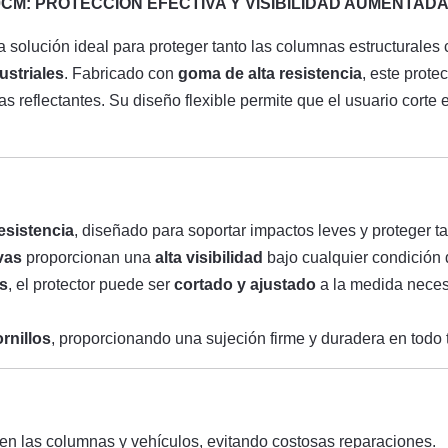
CM: PROTECCIÓN EFECTIVA Y VISIBILIDAD AUMENTAD
a solución ideal para proteger tanto las columnas estructurales 
ustriales
. Fabricado con
goma de alta resistencia
, este prote
s reflectantes. Su diseño flexible permite que el usuario corte 
esistencia
, diseñado para soportar impactos leves y proteger t
vas
proporcionan una
alta visibilidad
bajo cualquier condición 
s
, el protector puede ser
cortado y ajustado
a la medida necesa
ornillos
, proporcionando una sujeción firme y duradera en todo
en las columnas y vehículos, evitando costosas reparaciones.