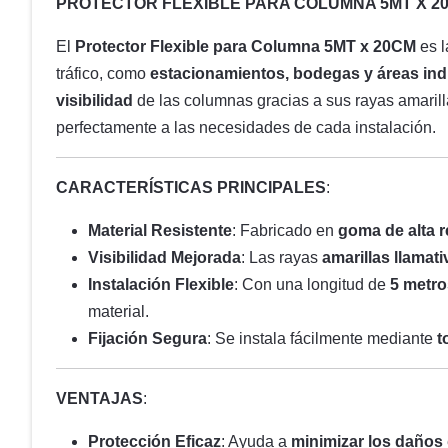
PROTECTOR FLEXIBLE PARA COLUMNA 5MT X 20
El
Protector Flexible para Columna 5MT x 20CM
es l
tráfico, como
estacionamientos, bodegas y áreas ind
visibilidad
de las columnas gracias a sus rayas amarilla
perfectamente a las necesidades de cada instalación.
CARACTERÍSTICAS PRINCIPALES
:
Material Resistente
: Fabricado en
goma de alta r
Visibilidad Mejorada
: Las rayas
amarillas llamati
Instalación Flexible
: Con una longitud de
5 metro
material.
Fijación Segura
: Se instala fácilmente mediante
t
VENTAJAS
:
Protección Eficaz
: Ayuda a
minimizar los daños