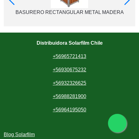
BASURERO RECTANGULAR METAL MADERA
Distribuidora Solarfilm Chile
+56965721413
+56930675232
+56932326625
+56988281900
+56964195050
Blog Solarfilm