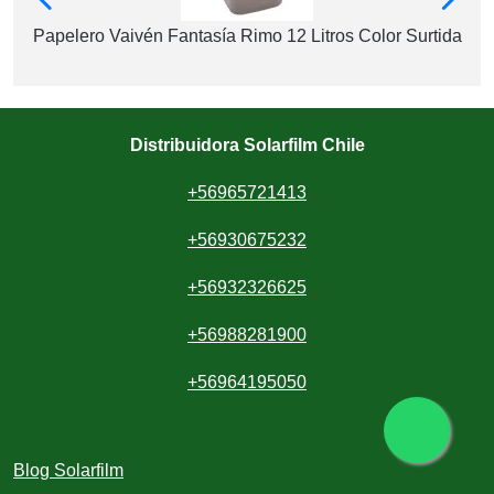
Papelero Vaivén Fantasía Rimo 12 Litros Color Surtida
Distribuidora Solarfilm Chile
+56965721413
+56930675232
+56932326625
+56988281900
+56964195050
Blog Solarfilm