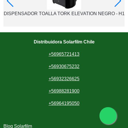
DISPENSADOR TOALLA TORK ELEVATION NEGRO - H1
Distribuidora Solarfilm Chile
+56965721413
+56930675232
+56932326625
+56988281900
+56964195050
Blog Solarfilm