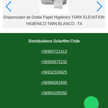
Dispensador de Doble Papel Higiénico TORK ELEVATION
HIGIÉNICO TWIN BLANCO - T4
Distribuidora Solarfilm Chile
+56965721413
+56930675232
+56932326625
+56988281900
+56964195050