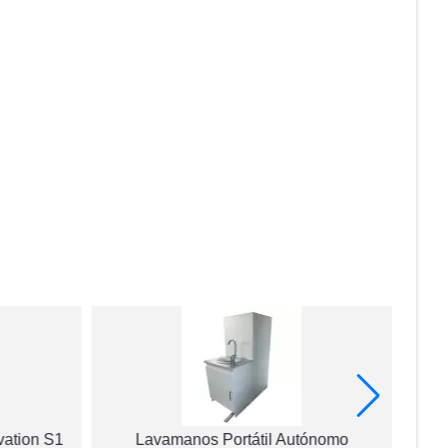
vation S1
Lavamanos Portátil Autónomo
Dis