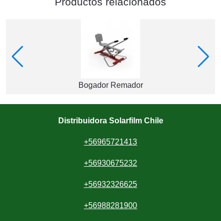
Productos relacionados
Bogador Remador
Distribuidora Solarfilm Chile
+56965721413
+56930675232
+56932326625
+56988281900