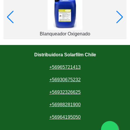
Blanqueador Oxigenado
Distribuidora Solarfilm Chile
+56965721413
+56930675232
+56932326625
+56988281900
+56964195050