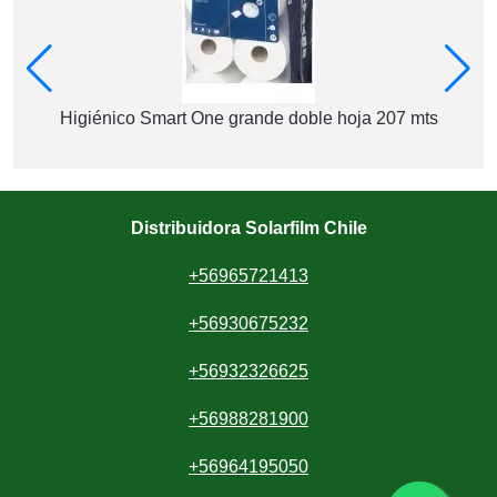
Higiénico Smart One grande doble hoja 207 mts
Distribuidora Solarfilm Chile
+56965721413
+56930675232
+56932326625
+56988281900
+56964195050