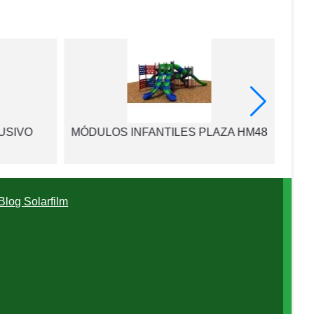
USIVO
MÓDULOS INFANTILES PLAZA HM48
Xilóf
Blog Solarfilm