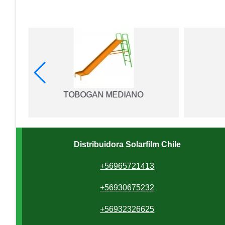
RCO
TOBOGAN MEDIANO
Distribuidora Solarfilm Chile
+56965721413
+56930675232
+56932326625