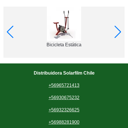
Bicicleta Estática
Distribuidora Solarfilm Chile
+56965721413
+56930675232
+56932326625
+56988281900