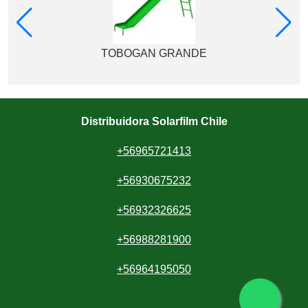
TOBOGAN GRANDE
Distribuidora Solarfilm Chile
+56965721413
+56930675232
+56932326625
+56988281900
+56964195050