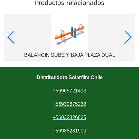
Productos relacionados
BALANCIN SUBE Y BAJA PLAZA DUAL
Distribuidora Solarfilm Chile
+56965721413
+56930675232
+56932326625
+56988281900