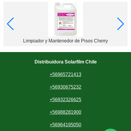
Limpiador y Mantenedor de Pisos Cherry
Distribuidora Solarfilm Chile
+56965721413
+56930675232
+56932326625
+56988281900
+56964195050