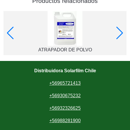
Productos relacionados
ATRAPADOR DE POLVO
Distribuidora Solarfilm Chile
+56965721413
+56930675232
+56932326625
+56988281900