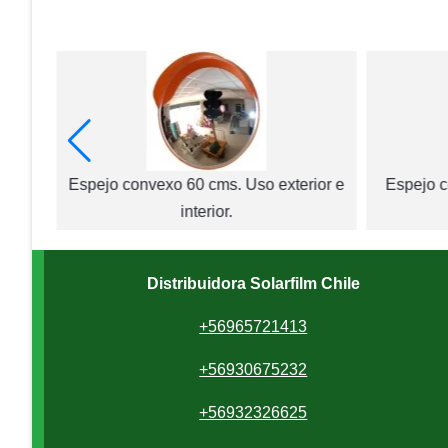
ior e
Espejo convexo 60 cms. Uso exterior e
Espejo c
interior.
Distribuidora Solarfilm Chile
+56965721413
+56930675232
+56932326625