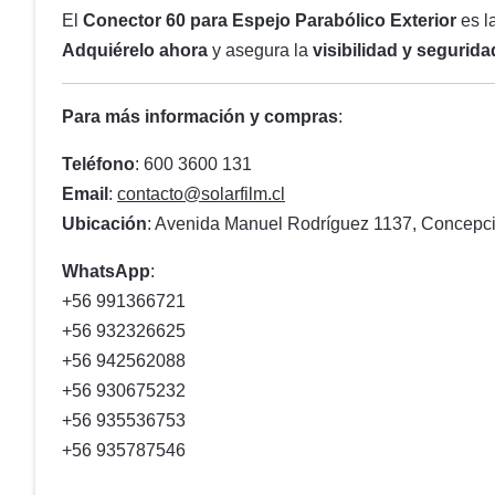
El
Conector 60 para Espejo Parabólico Exterior
es l
Adquiérelo ahora
y asegura la
visibilidad y segurida
Para más información y compras
:
Teléfono
: 600 3600 131
Email
:
contacto@solarfilm.cl
Ubicación
: Avenida Manuel Rodríguez 1137, Concepci
WhatsApp
:
+56 991366721
+56 932326625
+56 942562088
+56 930675232
+56 935536753
+56 935787546