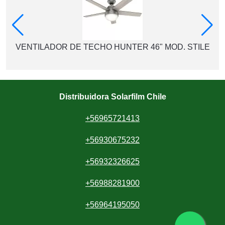
VENTILADOR DE TECHO HUNTER 46" MOD. STILE
Distribuidora Solarfilm Chile
+56965721413
+56930675232
+56932326625
+56988281900
+56964195050