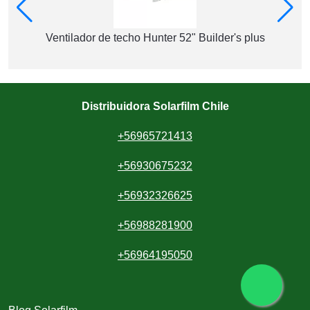
Ventilador de techo Hunter 52" Builder's plus
Distribuidora Solarfilm Chile
+56965721413
+56930675232
+56932326625
+56988281900
+56964195050