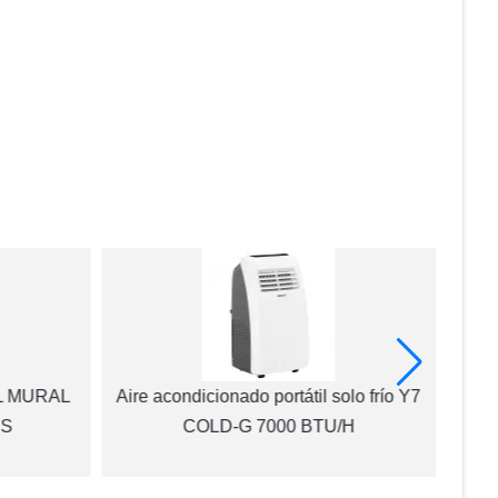
L MURAL
Aire acondicionado portátil solo frío Y7
VENT
US
COLD-G 7000 BTU/H