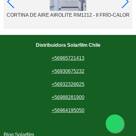
CORTINA DE AIRE AIROLITE RM1212 - II FRÍO-CALOR
Distribuidora Solarfilm Chile
+56965721413
+56930675232
+56932326625
+56988281900
+56964195050
Blog Solarfilm