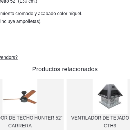
etro 52” (130 cm.)
imiento cromado y acabado color níquel.
 incluye ampolletas).
s/vendors?
Productos relacionados
DOR DE TECHO HUNTER 52"
VENTILADOR DE TEJADO
CARRERA
CTH3