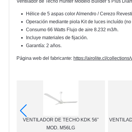
Ventilador de Techo Hunter Modelo Builder’s Plus Diám
Hélice de 5 aspas color Almendro / Cerezo Revest
Operación mediante piola Kit de luces incluído (no
Consumo 66 Watts Flujo de aire 8.232 m3/h.
Incluye materiales de fijación.
Garantía: 2 años.
Página web del fabricante:
https://airolite.cl/collection
llet
VENTILADOR DE TECHO KDK 56"
VENTILA
MOD. M56LG