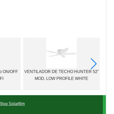
uro ON/OFF
VENTILADOR DE TECHO HUNTER 52"
VEN
FI
MOD. LOW PROFILE WHITE
Blog Solarfilm