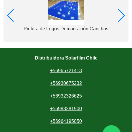
Pintura de Logos Demarcación Canchas
Distribuidora Solarfilm Chile
+56965721413
+56930675232
+56932326625
+56988281900
+56964195050