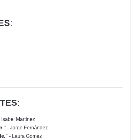
ES
:
NTES
:
 Isabel Martínez
e."
- Jorge Fernández
le."
- Laura Gómez