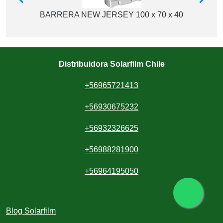
BARRERA NEW JERSEY 100 x 70 x 40
Distribuidora Solarfilm Chile
+56965721413
+56930675232
+56932326625
+56988281900
+56964195050
Blog Solarfilm