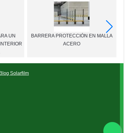
ARA UN
BARRERA PROTECCIÓN EN MALLA
Barre
INTERIOR
ACERO
A
Blog Solarfilm