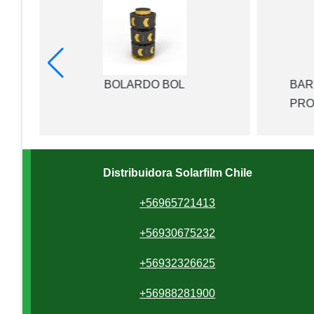
JA
BOLARDO BOL
BAR
PRO
Distribuidora Solarfilm Chile
+56965721413
+56930675232
+56932326625
+56988281900